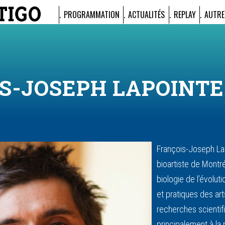
PROGRAMMATION
ACTUALITÉS
REPLAY
AUTRE
S-JOSEPH LAPOINTE
François-Joseph Lap
bioartiste de Montr
biologie de l’évolut
et pratiques des ar
recherches scientifi
principalement à la 