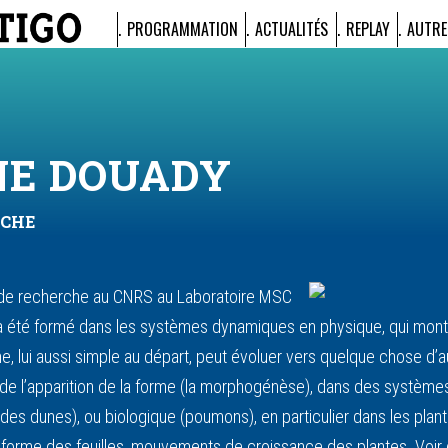
PROGRAMMATION
ACTUALITÉS
REPLAY
AUTRE
NE DOUADY
RCHE
 de recherche au CNRS au Laboratoire MSC
t, a été formé dans les systèmes dynamiques en physique, qui mo
me, lui aussi simple au départ, peut évoluer vers quelque chose d
on de l’apparition de la forme (la morphogénèse), dans des systè
des dunes), ou biologique (poumons), en particulier dans les plante
, forme des feuilles, mouvements de croissance des plantes. Voi