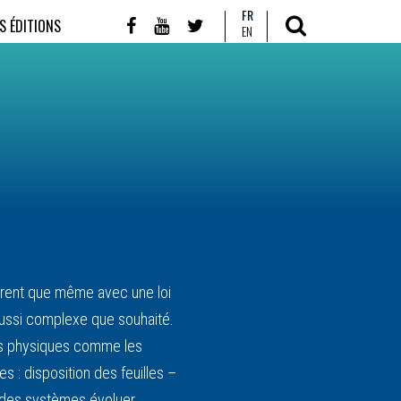
FR
S ÉDITIONS
EN
ntrent que même avec une loi
’aussi complexe que souhaité.
mes physiques comme les
s : disposition des feuilles –
r des systèmes évoluer